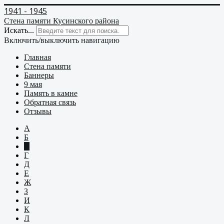
1941 - 1945
Стена памяти Кусинского района
Искать...
Включить/выключить навигацию
Главная
Стена памяти
Баннеры
9 мая
Память в камне
Обратная связь
Отзывы
А
Б
В
Г
Д
Е
Ж
З
И
К
Л