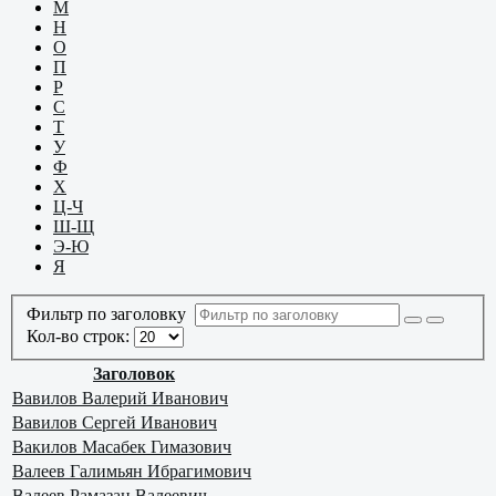
М
Н
О
П
Р
С
Т
У
Ф
Х
Ц-Ч
Ш-Щ
Э-Ю
Я
Фильтр по заголовку
Кол-во строк:
Заголовок
Вавилов Валерий Иванович
Вавилов Сергей Иванович
Вакилов Масабек Гимазович
Валеев Галимьян Ибрагимович
Валеев Рамазан Валеевич