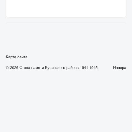
А
Б
В
Г
Д
Е
Карта сайта
Ж
© 2026 Стена памяти Кусинского района 1941-1945
Наверх
З
И
К
Л
М
Н