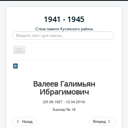
1941 - 1945
Стена памяти Кусинского района
Искать...
Включить/
выключить
навигацию
Главная
В
Стена памяти
Валеев Галимьян
Баннеры
Ибрагимович
9 мая
(23.08.1927 - 12.04.2014)
Память в камне
Баннер № 18
Обратная связь
Назад
Вперед
Отзывы