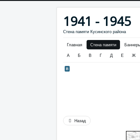
1941 - 1945
Стена памяти Кусинского района
Главная
Стена памяти
Баннер
А
Б
В
Г
Д
Е
Ж
В
Назад