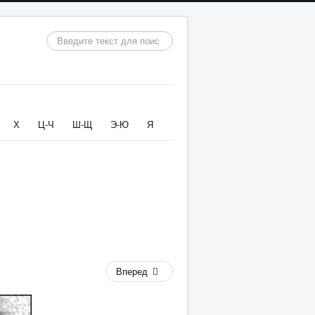
Искать...
Х
Ц-Ч
Ш-Щ
Э-Ю
Я
Вперед