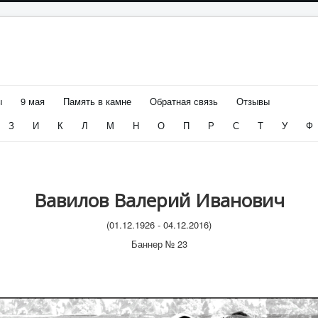
ы
9 мая
Память в камне
Обратная связь
Отзывы
З
И
К
Л
М
Н
О
П
Р
С
Т
У
Ф
Вавилов Валерий Иванович
(01.12.1926 - 04.12.2016)
Баннер № 23