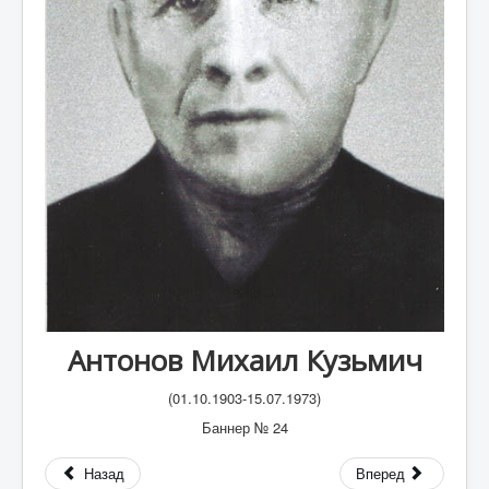
А
Б
В
Г
Д
Е
Ж
З
И
К
Антонов Михаил Кузьмич
Л
(01.10.1903-15.07.1973)
М
Баннер № 24
Н
Назад
Вперед