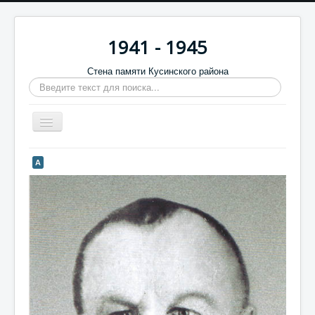
1941 - 1945
Стена памяти Кусинского района
Искать...
Включить/
выключить
навигацию
Главная
А
Стена памяти
Баннеры
9 мая
Память в камне
Обратная связь
Отзывы