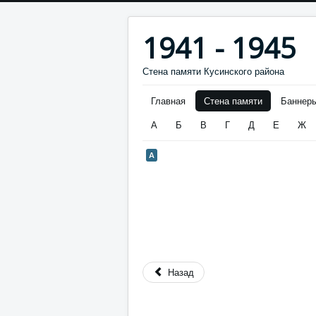
1941 - 1945
Стена памяти Кусинского района
Главная
Стена памяти
Баннер
А
Б
В
Г
Д
Е
Ж
А
Назад