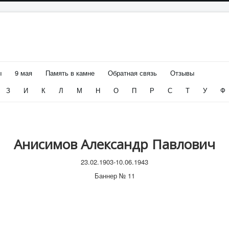
ы
9 мая
Память в камне
Обратная связь
Отзывы
З
И
К
Л
М
Н
О
П
Р
С
Т
У
Ф
Анисимов Александр Павлович
23.02.1903-10.06.1943
Баннер № 11