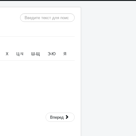
Искать...
Х
Ц-Ч
Ш-Щ
Э-Ю
Я
Вперед