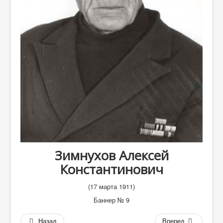
А
Б
В
Г
Д
Е
Ж
З
И
Зимнухов Алексей
К
Константинович
Л
(17 марта 1911)
М
Баннер № 9
Н
Назад
Вперед