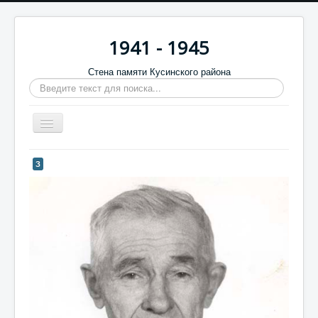
1941 - 1945
Стена памяти Кусинского района
Искать...
Включить/
выключить
навигацию
Главная
З
Стена памяти
Баннеры
9 мая
Память в камне
Обратная связь
Отзывы