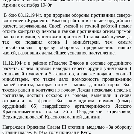
Армии с сентября 1940г.
В бою 08.12.1944г. при прорыве обороны противника северо-
восточнее г.Будапешта Власов работал в составе орудийного
расчета заряжающим. Своей умелой и точной работой помог
отбить контратаку пехоты и танков противника огнем прямой
наводки орудия, уничтожил при этом 1 станковый пулемет, а
так же подавил огонь 1 мин.батареи. тем самым
способствовал прорыву обороны, продвижению наших
частей, развивших дальнейшее успешное наступление.
11.12.1944г. в районе г.Геделле Власов в составе орудийного
расчета, огнем прямой наводки своего орудия уничтожил 1
станковый пулемет и 5 фашистов, а так же подавил огонь 1
мин.батареи, что также дало возможность продвижению
нашей пехоты, которая потом заняла данный город. Был
тяжело ранен и контужен в голову. Лежал несколько недель в
госпитале, достали осколок из головы, вылечили и снова
отправили на фронт. Был командиром орудия (номер
орудийный 65) гвардейского артиллерийского Ясского
Краснознаменного полка 36-й Гвардейской стрелковой,
Верхнеднепровской Краснознаменной дивизии.
Награжден Орденом Славы III степени, медалью «За оборону
Сталинграда». В 1952 году приехал в Кусу.