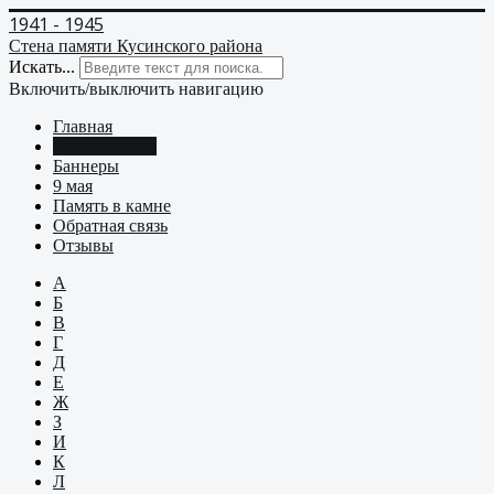
1941 - 1945
Стена памяти Кусинского района
Искать...
Включить/выключить навигацию
Главная
Стена памяти
Баннеры
9 мая
Память в камне
Обратная связь
Отзывы
А
Б
В
Г
Д
Е
Ж
З
И
К
Л