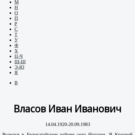
М
Н
О
П
Р
С
Т
У
Ф
Х
Ц-Ч
Ш-Щ
Э-Ю
Я
В
Власов Иван Иванович
14.04.1920-20.09.1983
Родился в Белокатайском районе село Ногуши. В Красной