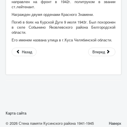
направлен на фронт в 1942г. политруком в звании
А
ст.лейтенант.
Б
Награжден двумя орденами Красного Знамени.
Погиб в боях на Курской Дуге 9 июля 1943г. Был похоронен
В
в селе Собынино Яковлевского района Белгородской
области.
Г
Его именем названа улица в г.Куса Челябинской области.
Д
Назад
Вперед
Е
Ж
З
И
К
Л
М
Карта сайта
Н
© 2026 Стена памяти Кусинского района 1941-1945
Наверх