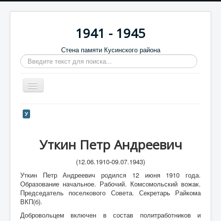
1941 - 1945
Стена памяти Кусинского района
Искать...
Включить/
выключить
навигацию
Главная
У
Стена памяти
Уткин Петр Андреевич
Баннеры
9 мая
(12.06.1910-09.07.1943)
Уткин Петр Андреевич родился 12 июня 1910 года.
Память в камне
Образование начальное. Рабочий. Комсомольский вожак.
Председатель поселкового Совета. Секретарь Райкома
Обратная связь
ВКП(б).
Отзывы
Добровольцем включен в состав политработников и