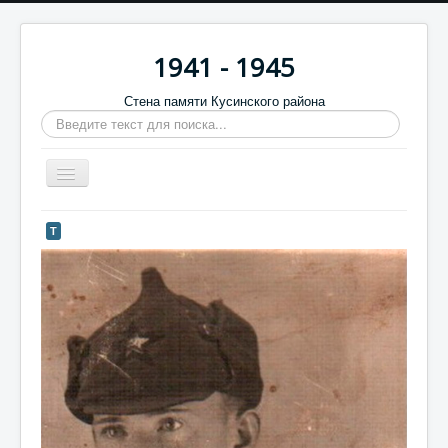
1941 - 1945
Стена памяти Кусинского района
Искать...
Включить/
выключить
навигацию
Главная
Т
Стена памяти
Баннеры
9 мая
Память в камне
Обратная связь
Отзывы