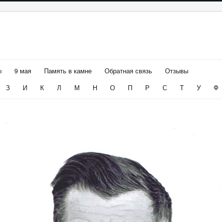
ы
9 мая
Память в камне
Обратная связь
Отзывы
З
И
К
Л
М
Н
О
П
Р
С
Т
У
Ф