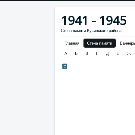
1941 - 1945
Стена памяти Кусинского района
Главная
Стена памяти
Баннер
А
Б
В
Г
Д
Е
Ж
С