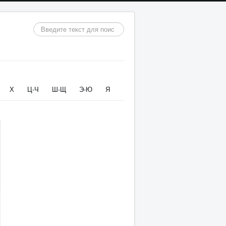
Искать...
Х
Ц-Ч
Ш-Щ
Э-Ю
Я