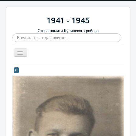
1941 - 1945
Стена памяти Кусинского района
Искать...
Включить/
выключить
навигацию
Главная
С
Стена памяти
Баннеры
9 мая
Память в камне
Обратная связь
Отзывы