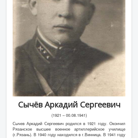
А
Б
В
Г
Д
Е
Ж
З
И
К
Сычёв Аркадий Сергеевич
Л
(1921 – 00.08.1941)
М
Сычев Аркадий Сергеевич родился в 1921 году. Окончил
Рязанское высшее военное артиллерийское училище
Н
(г.Рязань). В 1940 году находился в г.Винница. В 1941 году