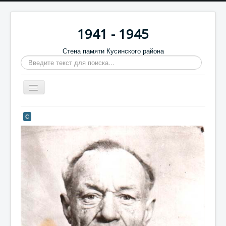
1941 - 1945
Стена памяти Кусинского района
Искать...
Включить/
выключить
навигацию
Главная
С
Стена памяти
Баннеры
9 мая
Память в камне
Обратная связь
Отзывы