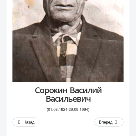
А
Б
В
Г
Д
Е
Ж
З
И
Сорокин Василий
Васильевич
К
Л
(0
1.03.1924-29.09.1994
)
М
Назад
Вперед
Н