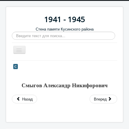
1941 - 1945
Стена памяти Кусинского района
Искать...
Включить/
выключить
навигацию
Главная
С
Стена памяти
Баннеры
Смыгов Александр Никифорович
9 мая
Назад
Вперед
Память в камне
Обратная связь
Отзывы