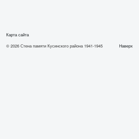
А
Б
В
Карта сайта
Г
© 2026 Стена памяти Кусинского района 1941-1945
Наверх
Д
Е
Ж
З
И
К
Л
М
Н