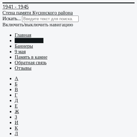
1941 - 1945
Стена памяти Кусинского района
Искать...
Включить/выключить навигацию
Главная
Стена памяти
Баннеры
9 мая
Память в камне
Обратная связь
Отзывы
А
Б
В
Г
Д
Е
Ж
З
И
К
Л