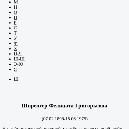
М
Н
О
П
Р
С
Т
У
Ф
Х
Ц-Ч
Ш-Щ
Э-Ю
Я
Ш
Шпренгер Фелицата Григорьевна
(07.02.1898-15.06.1975)
На действительной военной службе с первых дней войны.