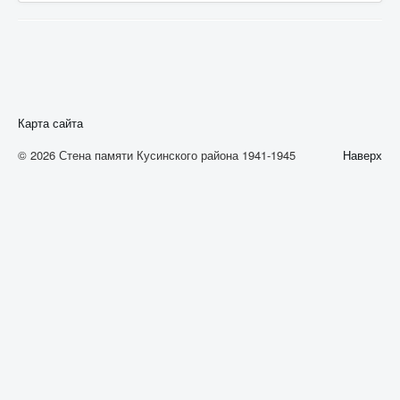
А
Б
В
Г
Карта сайта
Д
© 2026 Стена памяти Кусинского района 1941-1945
Наверх
Е
Ж
З
И
К
Л
М
Н