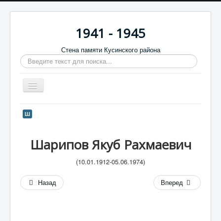
1941 - 1945
Стена памяти Кусинского района
Искать...
Включить/
выключить
навигацию
Главная
Ш
Стена памяти
Шарипов Якуб Рахмаевич
Баннеры
9 мая
(10.01.1912-05.06.1974)
Память в камне
Назад
Вперед
Обратная связь
Отзывы