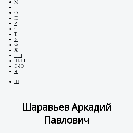
М
Н
О
П
Р
С
Т
У
Ф
Х
Ц-Ч
Ш-Щ
Э-Ю
Я
Ш
Шаравьев Аркадий
Павлович