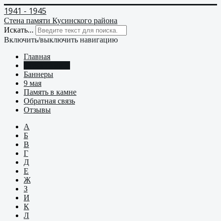
1941 - 1945
Стена памяти Кусинского района
Искать...
Включить/выключить навигацию
Главная
Стена памяти
Баннеры
9 мая
Память в камне
Обратная связь
Отзывы
А
Б
В
Г
Д
Е
Ж
З
И
К
Л