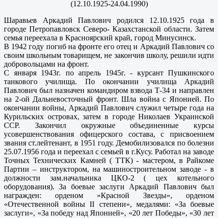
(
12.10.1925-24.04.1990
)
Шаравьев Аркадий Павлович родился 12.10.1925 года в
городе Петропавловск Северо- Казахстанской области. Затем
семья переехала в Красноярский край, город Минусинск.
В 1942 году погиб на фронте его отец и Аркадий Павлович со
своим школьным товарищем, не закончив школу, решили идти
добровольцами на фронт.
С января 1943г. по апрель 1945г. - курсант Пушкинского
танкового училища. По окончании училища Аркадий
Павлович был назначен командиром взвода Т-34 и направлен
на 2-ой Дальневосточный фронт. Шла война с Японией. По
окончании войны, Аркадий Павлович служил четыре года на
Курильских островах, затем в городе Николаев Украинской
ССР. Закончил окружные объединенные курсы
усовершенствования офицерского состава, с присвоением
звания ст.лейтенант, в 1951 году. Демобилизовался по болезни
25.07.1956 года и переехал с семьей в г.Кусу. Работал на заводе
Точных Технических Камней ( ТТК) - мастером, в Райкоме
Партии – инструктором, на машиностроительном заводе - в
должности зам.начальника ЦКО-2 ( цех котельного
оборудования). За боевые заслуги Аркадий Павлович был
награжден: орденом »Красной Звезды», орденом
«Отечественной войны II степени», медалями: «За боевые
заслуги», «За победу над Японией», «20 лет Победы», «30 лет