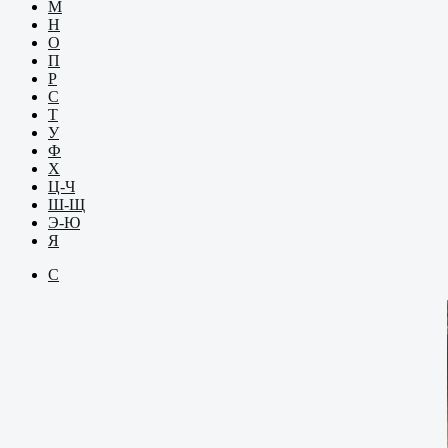
М
Н
О
П
Р
С
Т
У
Ф
Х
Ц-Ч
Ш-Щ
Э-Ю
Я
С