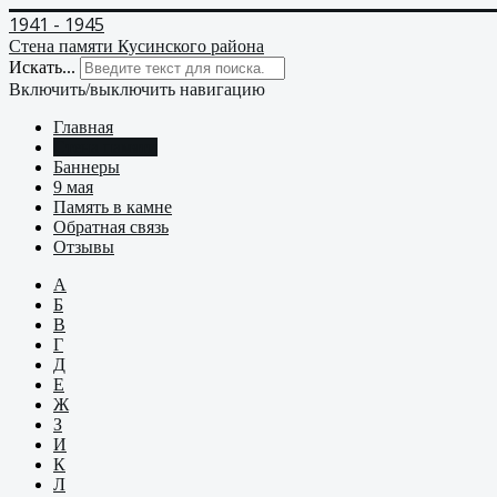
1941 - 1945
Стена памяти Кусинского района
Искать...
Включить/выключить навигацию
Главная
Стена памяти
Баннеры
9 мая
Память в камне
Обратная связь
Отзывы
А
Б
В
Г
Д
Е
Ж
З
И
К
Л