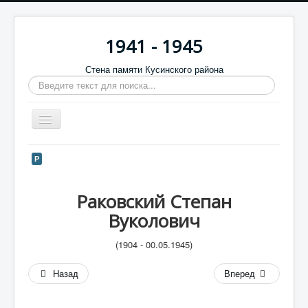
1941 - 1945
Стена памяти Кусинского района
Искать...
Включить/
выключить
навигацию
Главная
Р
Стена памяти
Раковский Степан
Баннеры
Вуколович
9 мая
(1904 - 00.05.1945)
Память в камне
Обратная связь
Назад
Вперед
Отзывы