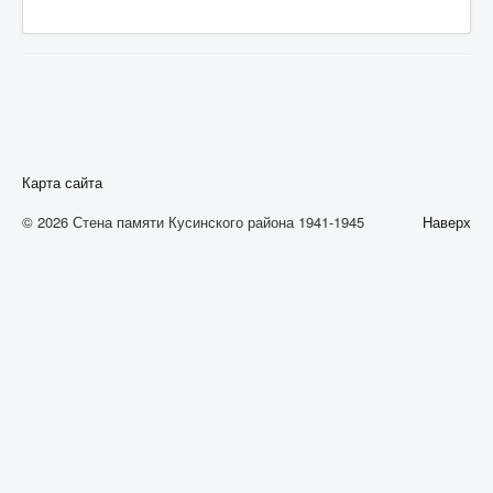
А
Б
В
Г
Д
Карта сайта
Е
© 2026 Стена памяти Кусинского района 1941-1945
Наверх
Ж
З
И
К
Л
М
Н