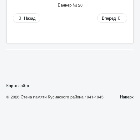
А
Баннер № 20
Б
Назад
Вперед
В
Г
Д
Е
Ж
З
Карта сайта
И
© 2026 Стена памяти Кусинского района 1941-1945
Наверх
К
Л
М
Н