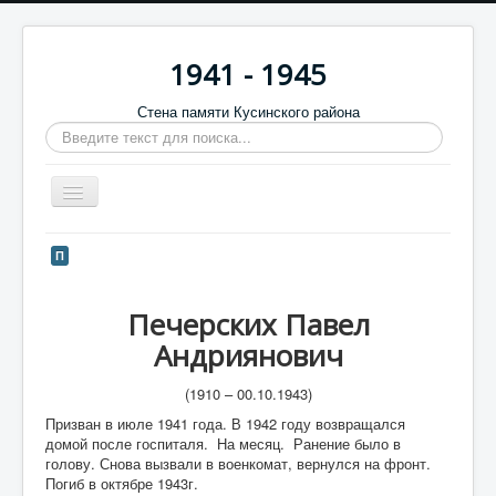
1941 - 1945
Стена памяти Кусинского района
Искать...
Включить/
выключить
навигацию
Главная
П
Стена памяти
Печерских Павел
Баннеры
Андриянович
9 мая
(1910 – 00.10.1943)
Память в камне
Призван в июле 1941 года. В 1942 году возвращался
Обратная связь
домой после госпиталя. На месяц. Ранение было в
голову. Снова вызвали в военкомат, вернулся на фронт.
Отзывы
Погиб в октябре 1943г.