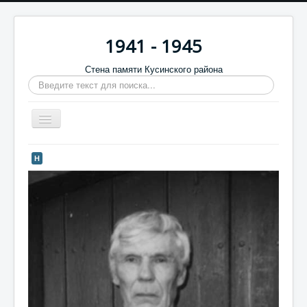
1941 - 1945
Стена памяти Кусинского района
Искать...
Включить/
выключить
навигацию
Главная
Н
Стена памяти
Баннеры
9 мая
Память в камне
Обратная связь
Отзывы