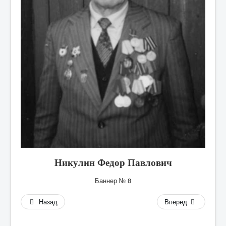
А
Б
В
Г
Д
Е
Ж
З
И
К
Никулин Федор Павлович
Л
Баннер № 8
М
Назад
Вперед
Н