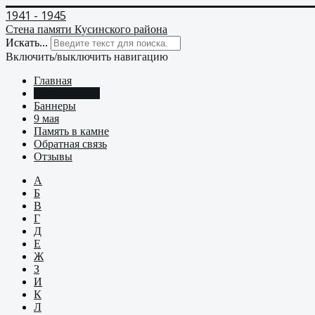
1941 - 1945
Стена памяти Кусинского района
Искать...
Включить/выключить навигацию
Главная
Стена памяти
Баннеры
9 мая
Память в камне
Обратная связь
Отзывы
А
Б
В
Г
Д
Е
Ж
З
И
К
Л