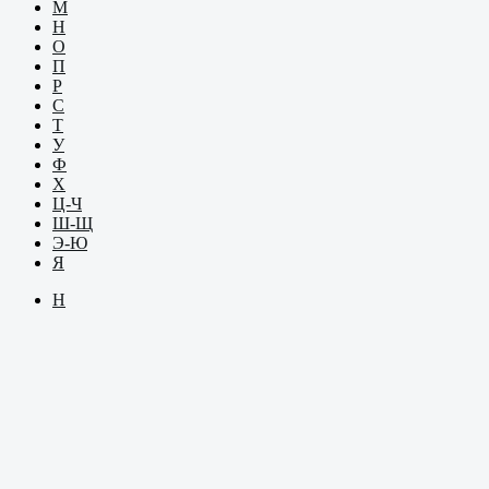
М
Н
О
П
Р
С
Т
У
Ф
Х
Ц-Ч
Ш-Щ
Э-Ю
Я
Н