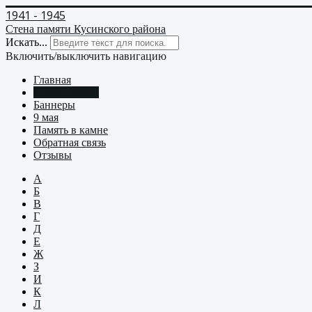
1941 - 1945
Стена памяти Кусинского района
Искать...
Включить/выключить навигацию
Главная
Стена памяти
Баннеры
9 мая
Память в камне
Обратная связь
Отзывы
А
Б
В
Г
Д
Е
Ж
З
И
К
Л