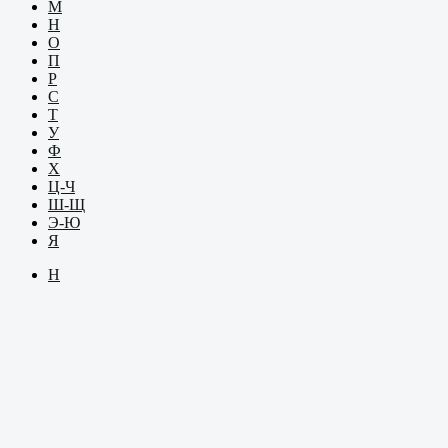
М
Н
О
П
Р
С
Т
У
Ф
Х
Ц-Ч
Ш-Щ
Э-Ю
Я
Н