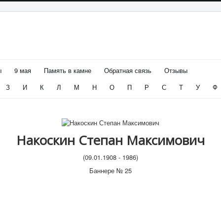
ы
9 мая
Память в камне
Обратная связь
Отзывы
З
И
К
Л
М
Н
О
П
Р
С
Т
У
Ф
Накоскин Степан Максимович
(09.01.1908 - 1986)
Баннере № 25