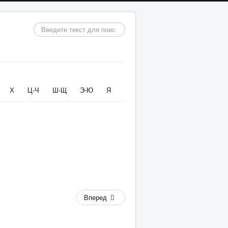
Искать...
Х
Ц-Ч
Ш-Щ
Э-Ю
Я
Вперед