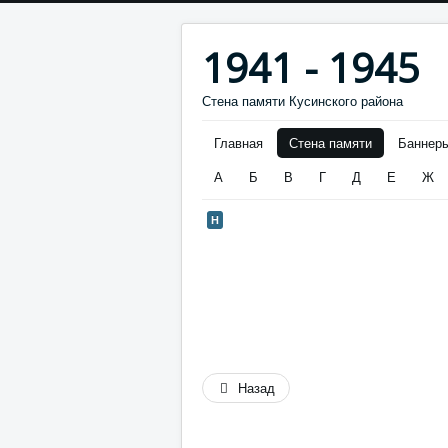
1941 - 1945
Стена памяти Кусинского района
Главная
Стена памяти
Баннер
А
Б
В
Г
Д
Е
Ж
Н
Назад