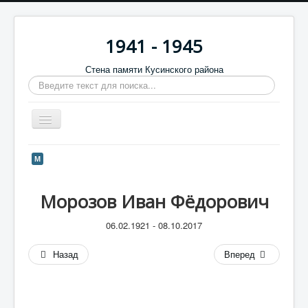
1941 - 1945
Стена памяти Кусинского района
Искать...
Включить/
выключить
навигацию
Главная
М
Стена памяти
Морозов Иван Фёдорович
Баннеры
9 мая
06.02.1921 - 08.10.2017
Память в камне
Назад
Вперед
Обратная связь
Отзывы