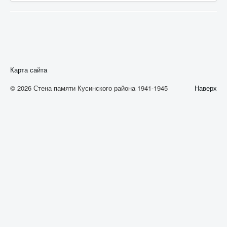
А
Б
В
Г
Карта сайта
Д
© 2026 Стена памяти Кусинского района 1941-1945
Наверх
Е
Ж
З
И
К
Л
М
Н