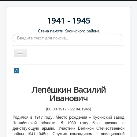
1941 - 1945
Стена памяти Кусинского района
Искать...
Включить/
выключить
навигацию
Главная
Л
Стена памяти
Лепёшкин Василий
Баннеры
Иванович
9 мая
(00.00.1917 - 22.04.1945)
Память в камне
Родился в 1917 году. Место рождения – Кусинский завод
Обратная связь
Челябинской области. В 1939 году был призван в
действующую армию. Участник Великой Отечественной
Отзывы
войны 1941-1945гг. Служил командиром 1 авиационной