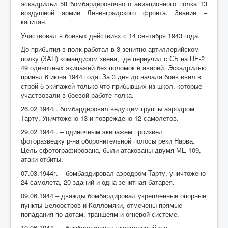
эскадрильи 58 бомбардировочного авиационного полка 13
А
воздушной армии Ленинградского фронта. Звание –
капитан.
Б
Участвовал в боевых действиях с 14 сентября 1943 года.
В
До прибытия в полк работал в 3 зенитно-артиллерийском
полку (ЗАП) командиром звена, где переучил с СБ на ПЕ-2
Г
49 одиночных экипажей без поломок и аварий. Эскадрилью
Д
принял 6 июня 1944 года. За 3 дня до начала боев ввел в
строй 5 экипажей только что прибывших из школ, которые
Е
участвовали в боевой работе полка.
26.02.1944г. бомбардировал ведущим группы аэродром
Ж
Тарту. Уничтожено 13 и повреждено 12 самолетов.
З
29.02.1944г. – одиночным экипажем произвел
фоторазведку р-на оборонительной полосы реки Нарва.
И
Цель сфотографирована, были атакованы двумя МЕ-109,
атаки отбиты.
К
07.03.1944г. – бомбардировал аэродром Тарту, уничтожено
Л
24 самолета, 20 зданий и одна зенитная батарея.
09.06.1944 – дважды бомбардировал укрепленные опорные
М
пункты Белоостров и Колломяки, отмечены прямые
попадания по дотам, траншеям и огневой системе.
Н
10.06.1944г. – бомбардировал укрепленный р-н,