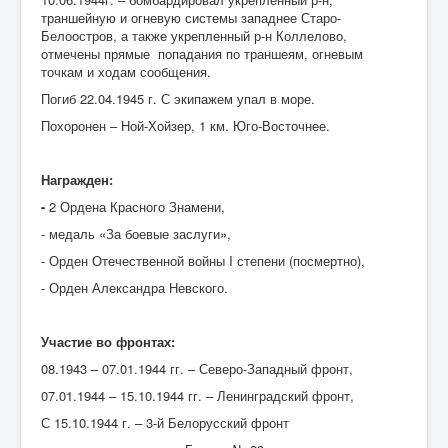
О
траншейную и огневую системы западнее Старо-
Белоостров, а также укрепленный р-н Коллелово,
П
отмечены прямые попадания по траншеям, огневым
точкам и ходам сообщения.
Р
Погиб 22.04.1945 г. С экипажем упал в море.
С
Похоронен – Ной-Хойзер, 1 км. Юго-Восточнее.
Т
У
Награжден:
-
2 Ордена Красного Знамени,
Ф
- медаль «За боевые заслуги»,
Х
- Орден Отечественной войны I степени (посмертно),
Ц-Ч
- Орден Александра Невского.
Ш-Щ
Участие во фронтах:
Э-Ю
08.1943 – 07.01.1944 гг. – Северо-Западный фронт,
Я
07.01.1944 – 15.10.1944 гг. – Ленинградский фронт,
С 15.10.1944 г. – 3-й Белорусский фронт