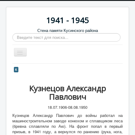
1941 - 1945
Стена памяти Кусинского района
Искать...
Включить/
выключить
навигацию
Главная
К
Стена памяти
Кузнецов Александр
Баннеры
Павлович
9 мая
18.07.1906-08.08.1950
Память в камне
Кузнецов Александр Павлович до войны работал на
Обратная связь
машиностроительном заводе конюхом и сплавщиком леса
(бревна сплавляли по Аю). На фронт попал в первый
Отзывы
призыв, в 1941 году, а вернулся по ранению (рука, нога,