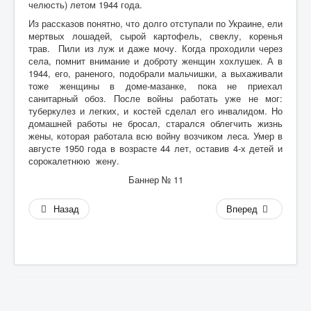
челюсть) летом 1944 года.
А
Из рассказов понятно, что долго отступали по Украине, ели
Б
мертвых лошадей, сырой картофель, свеклу, коренья
трав. Пили из луж и даже мочу. Когда проходили через
В
села, помнит внимание и доброту женщин хохлушек. А в
1944, его, раненого, подобрали мальчишки, а выхаживали
Г
тоже женщины в доме-мазанке, пока не приехал
санитарный обоз. После войны работать уже не мог:
Д
туберкулез и легких, и костей сделал его инвалидом. Но
домашней работы не бросал, старался облегчить жизнь
Е
жены, которая работала всю войну возчиком леса. Умер в
августе 1950 года в возрасте 44 лет, оставив 4-х детей и
Ж
сорокалетнюю жену.
З
Баннер № 11
И
Назад
Вперед
К
Л
М
Н