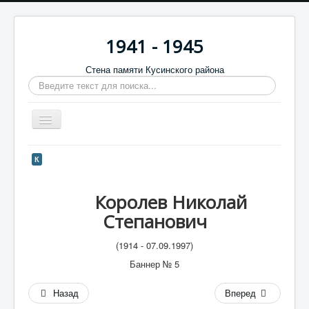
1941 - 1945
Стена памяти Кусинского района
Искать...
Включить/
выключить
навигацию
Главная
К
Стена памяти
Королев Николай
Баннеры
Степанович
9 мая
(1914 - 07.09.1997)
Память в камне
Баннер № 5
Обратная связь
Назад
Вперед
Отзывы