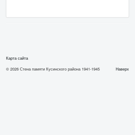
А
Б
В
Г
Д
Е
Карта сайта
Ж
© 2026 Стена памяти Кусинского района 1941-1945
Наверх
З
И
К
Л
М
Н