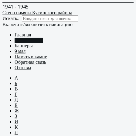
1941 - 1945
Стена памяти Кусинского района
Искать...
Включить/выключить навигацию
Главная
Стена памяти
Баннеры
9 мая
Память в камне
Обратная связь
Отзывы
А
Б
В
Г
Д
Е
Ж
З
И
К
Л