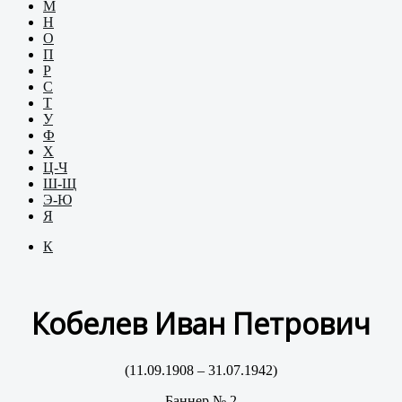
М
Н
О
П
Р
С
Т
У
Ф
Х
Ц-Ч
Ш-Щ
Э-Ю
Я
К
Кобелев Иван Петрович
(11.09.1908 – 31.07.1942)
Баннер № 2