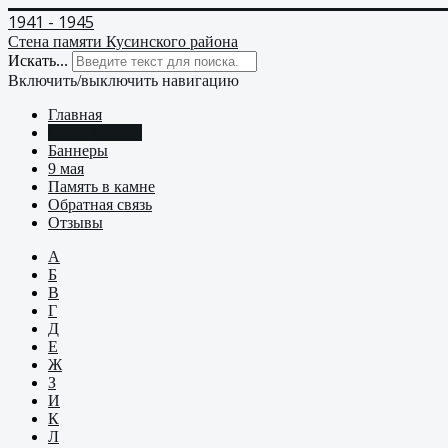
1941 - 1945
Стена памяти Кусинского района
Искать...
Включить/выключить навигацию
Главная
Стена памяти
Баннеры
9 мая
Память в камне
Обратная связь
Отзывы
А
Б
В
Г
Д
Е
Ж
З
И
К
Л