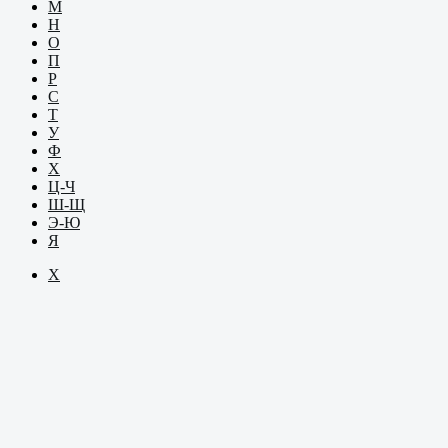
М
Н
О
П
Р
С
Т
У
Ф
Х
Ц-Ч
Ш-Щ
Э-Ю
Я
Х