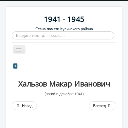
1941 - 1945
Стена памяти Кусинского района
Искать...
Включить/
выключить
навигацию
Главная
Х
Стена памяти
Хальзов Макар Иванович
Баннеры
9 мая
(погиб в декабре 1941)
Память в камне
Назад
Вперед
Обратная связь
Отзывы