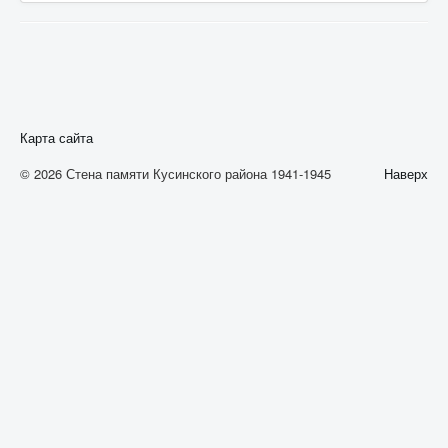
А
Б
В
Г
Карта сайта
Д
© 2026 Стена памяти Кусинского района 1941-1945
Наверх
Е
Ж
З
И
К
Л
М
Н