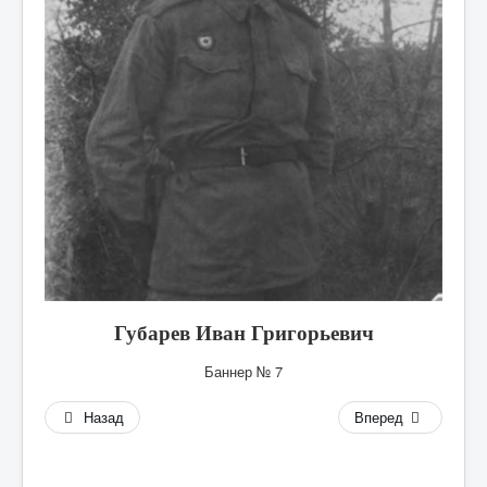
А
Б
В
Г
Д
Е
Ж
З
И
Губарев Иван Григорьевич
К
Баннер № 7
Л
Назад
Вперед
М
Н