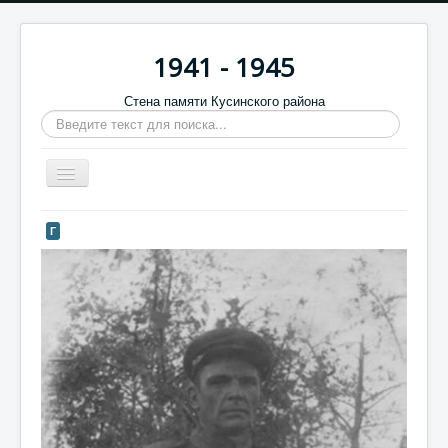
1941 - 1945
Стена памяти Кусинского района
Искать...
Включить/
выключить
навигацию
Главная
Г
Стена памяти
Баннеры
9 мая
Память в камне
Обратная связь
Отзывы