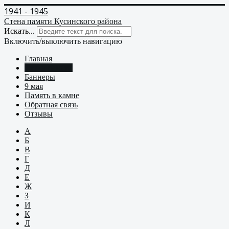
1941 - 1945
Стена памяти Кусинского района
Искать...
Включить/выключить навигацию
Главная
Стена памяти
Баннеры
9 мая
Память в камне
Обратная связь
Отзывы
А
Б
В
Г
Д
Е
Ж
З
И
К
Л