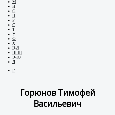
М
Н
О
П
Р
С
Т
У
Ф
Х
Ц-Ч
Ш-Щ
Э-Ю
Я
Г
Горюнов Тимофей
Васильевич