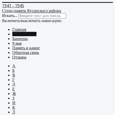
1941 - 1945
Стена памяти Кусинского района
Искать...
Включить/выключить навигацию
Главная
Стена памяти
Баннеры
9 мая
Память в камне
Обратная связь
Отзывы
А
Б
В
Г
Д
Е
Ж
З
И
К
Л