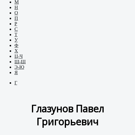
М
Н
О
П
Р
С
Т
У
Ф
Х
Ц-Ч
Ш-Щ
Э-Ю
Я
Г
Глазунов Павел
Григорьевич