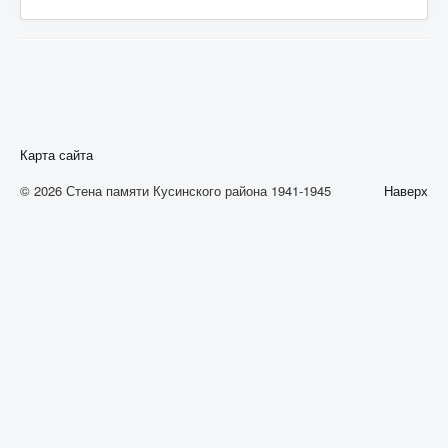
А
Б
В
Г
Д
Карта сайта
Е
© 2026 Стена памяти Кусинского района 1941-1945
Наверх
Ж
З
И
К
Л
М
Н