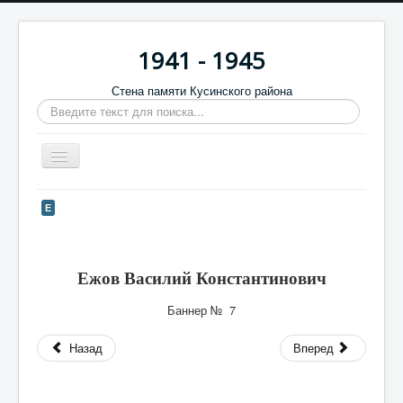
1941 - 1945
Стена памяти Кусинского района
Искать...
Включить/
выключить
навигацию
Главная
Е
Стена памяти
Баннеры
Ежов Василий Константинович
9 мая
Баннер №
7
Память в камне
Назад
Вперед
Обратная связь
Отзывы