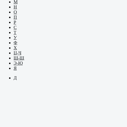
М
Н
О
П
Р
С
Т
У
Ф
Х
Ц-Ч
Ш-Щ
Э-Ю
Я
Д