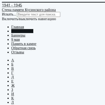
1941 - 1945
Стена памяти Кусинского района
Искать...
Включить/выключить навигацию
Главная
Стена памяти
Баннеры
9 мая
Память в камне
Обратная связь
Отзывы
А
Б
В
Г
Д
Е
Ж
З
И
К
Л