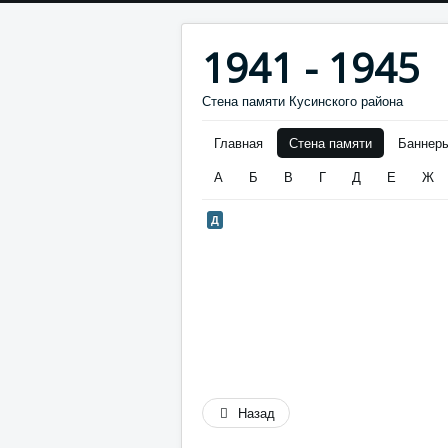
1941 - 1945
Стена памяти Кусинского района
Главная
Стена памяти
Баннер
А
Б
В
Г
Д
Е
Ж
Д
Назад