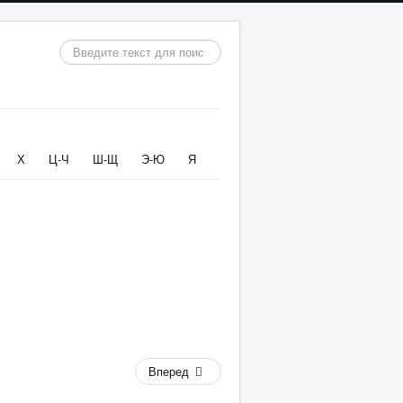
Искать...
Х
Ц-Ч
Ш-Щ
Э-Ю
Я
Вперед