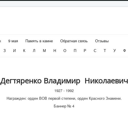
ы
9 мая
Память в камне
Обратная связь
Отзывы
З
И
К
Л
М
Н
О
П
Р
С
Т
У
Ф
Дегтяренко Владимир Николаевич
1927 - 1992
Награжден: орден ВОВ первой степени, орден Красного Знамени.
Баннер №
4