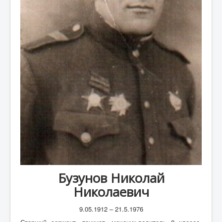
А
Б
В
Г
Д
Е
Ж
З
И
К
Бузунов Николай
Л
Николаевич
М
Н
9.05.1912 – 21.5.1976