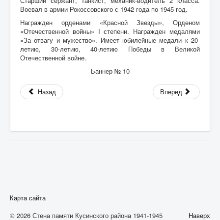
Старший сержант, танкист, механик-водитель 2 класса.
О
Воевал в армии Рокоссовского с 1942 года по 1945 год.
П
Награжден орденами «Красной Звезды», Орденом
«Отечественной войны»
I
степени. Награжден медалями
Р
«За отвагу и мужество». Имеет юбилейные медали к 20-
летию, 30-летию, 40-летию Победы в Великой
С
Отечественной войне.
Т
Баннер № 10
У
Назад
Вперед
Ф
Х
Ц-Ч
Ш-Щ
Э-Ю
Я
Карта сайта
© 2026 Стена памяти Кусинского района 1941-1945
Наверх