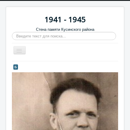
1941 - 1945
Стена памяти Кусинского района
Искать...
Включить/
выключить
навигацию
Главная
Б
Стена памяти
Баннеры
9 мая
Память в камне
Обратная связь
Отзывы