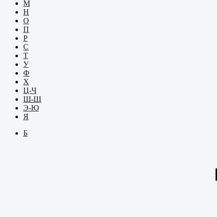
М
Н
О
П
Р
С
Т
У
Ф
Х
Ц-Ч
Ш-Щ
Э-Ю
Я
Б