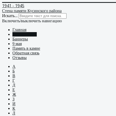
1941 - 1945
Стена памяти Кусинского района
Искать...
Включить/выключить навигацию
Главная
Стена памяти
Баннеры
9 мая
Память в камне
Обратная связь
Отзывы
А
Б
В
Г
Д
Е
Ж
З
И
К
Л