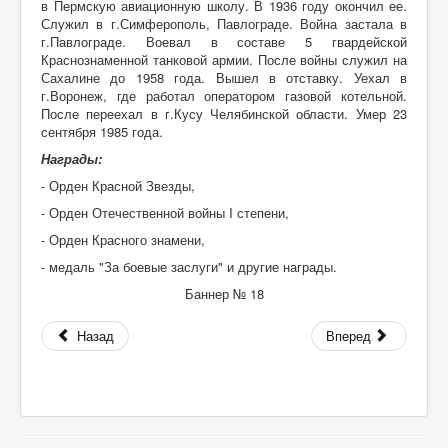
в Пермскую авиационную школу. В 1936 году окончил ее.
А
Служил в г.Симферополь, Павлограде. Война застала в
г.Павлограде. Воевал в составе 5 гвардейской
Б
Краснознаменной танковой армии. После войны служил на
Сахалине до 1958 года. Вышел в отставку. Уехал в
В
г.Воронеж, где работал оператором газовой котельной.
После переехал в г.Кусу Челябинской области. Умер 23
Г
сентября 1985 года.
Д
Награды:
Е
- Орден Красной Звезды,
- Орден Отечественной войны I степени,
Ж
- Орден Красного знамени,
З
- медаль "За боевые заслуги" и другие награды.
И
Баннер № 18
К
Назад
Вперед
Л
М
Н