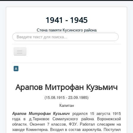
1941 - 1945
Стена памяти Кусинского района
Искать...
Включить/
выключить
навигацию
Главная
А
Стена памяти
Арапов Митрофан Кузьмич
Баннеры
9 мая
(15.08.1915 - 23.09.1985)
Капитан
Память в камне
Арапов Митрофан Кузьмич
родился 15 августа 1915
Обратная связь
года в д.Терновое Семилукского района Воронежской
области. Окончил 7 классов, ФЗУ. Работал слесарем на
Отзывы
заводе Коминтерна. Входил в состав аэроклуба. Поступил