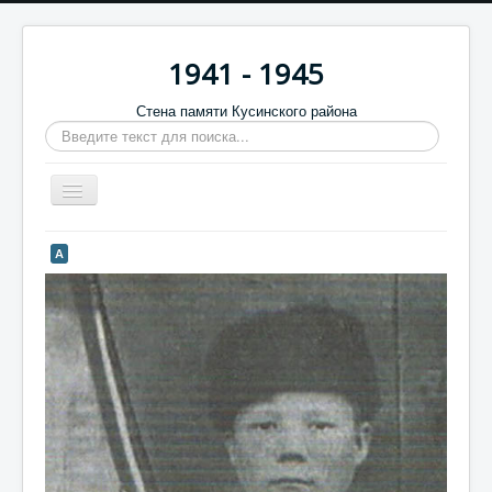
1941 - 1945
Стена памяти Кусинского района
Искать...
Включить/
выключить
навигацию
Главная
А
Стена памяти
Баннеры
9 мая
Память в камне
Обратная связь
Отзывы