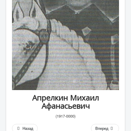
А
Б
В
Г
Д
Е
Ж
З
И
К
Апрелкин Михаил
Афанасьевич
Л
М
(1917-0000)
Н
Назад
Вперед