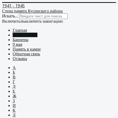
1941 - 1945
Стена памяти Кусинского района
Искать...
Включить/выключить навигацию
Главная
Стена памяти
Баннеры
9 мая
Память в камне
Обратная связь
Отзывы
А
Б
В
Г
Д
Е
Ж
З
И
К
Л