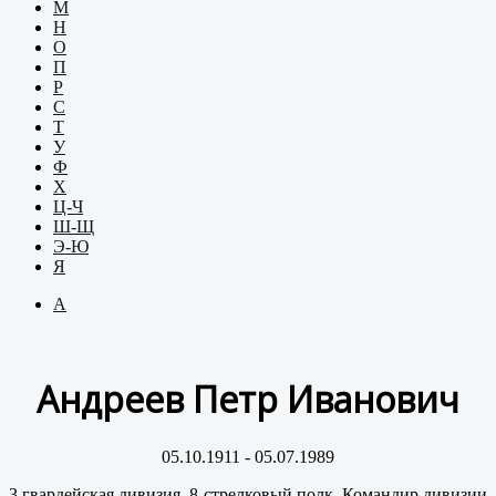
М
Н
О
П
Р
С
Т
У
Ф
Х
Ц-Ч
Ш-Щ
Э-Ю
Я
А
Андреев Петр Иванович
05.10.1911 - 05.07.1989
3 гвардейская дивизия, 8 стрелковый полк. Командир дивизии