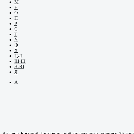
М
Н
О
П
Р
С
Т
У
Ф
Х
Ц-Ч
Ш-Щ
Э-Ю
Я
А
Алашов Василий Петрович, мой прадедушка, родился 25 дек