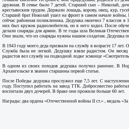
дружная. В семье было 7 детей. Старший сын – Николай, до
крестьянским трудом. Держали лошадь, корову, овец, кур, гус
Старший брат Николай ушел на фронт в самом начале войны. К
сейчас районная поликлиника. Дедушка окончил 7 классов в 19
них был кружок радиолюбителя, он в него ходил. После обуч
делали снаряды для армии. В те годы шла Великая Отечестве
Они знали, что их снаряды нужны нашим солдатам. Дедушка по
В 1943 году моего деда призвали на службу в возрасте 17 лет
Служба была не легкой. Дедушку взяли радистом. Он месяц 
радистов вел службу на подводной лодке эсминце «Смотрительн
В одном из своих походов дедушка получил ранение. В Нор
Архангельске в звании старшины первой статьи.
После Победы дедушка прослужил еще 7,5 лет. С наступлени
году. Поступил работать на завод ТТК. Добросовестно работ
воспитали двух дочерей. В браке они прожили больше 60 лет.
Награды: два ордена «Отечественной войны II ст.» , медаль «