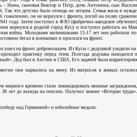
чь – Нина, сыновья Виктор и Петр, дочь Антонина, сын Васили
ей. Так что детство было отнюдь не легким. Семья жила в нужде 
 сожалению, он не вернулся с фронта, погиб на полях сражения
41 году. Затем поступил в ФЗО (фабрично-заводское обучение) 
ения вернулся в родной город Кусу и поступил работать на Маш
нная война. Молодыми мальчишками 15-17 лет они работали по
стоянно бегал в военкомат и просился на фронт.
. Он ушел на фронт добровольцем. Из Кусы с дедушкой уходили н
проходил практику перед этим. Полгода дедушка находился п
ый». Дед был в Англии и США. Его задачей была корректировка 
вегии они нарвались на мину. Из матросов в живых остались
ем мирного времени стали ликвидировать минные заграждения, 
ал 38 лет до выхода на пенсию. Получил звание «Ветеран труд
За победу над Германией» и юбилейные медали.