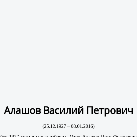
Алашов Василий Петрович
(25.12.1927 – 08.01.2016)
абря 1927 года в семье рабочих. Отец Алашов Петр Федорович