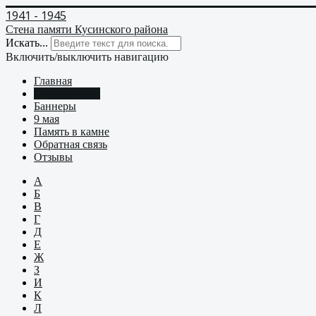
1941 - 1945
Стена памяти Кусинского района
Искать...
Включить/выключить навигацию
Главная
Стена памяти
Баннеры
9 мая
Память в камне
Обратная связь
Отзывы
А
Б
В
Г
Д
Е
Ж
З
И
К
Л