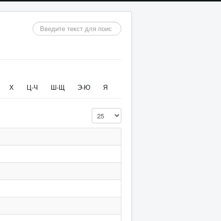
Искать...
Х
Ц-Ч
Ш-Щ
Э-Ю
Я
Кол-во строк: