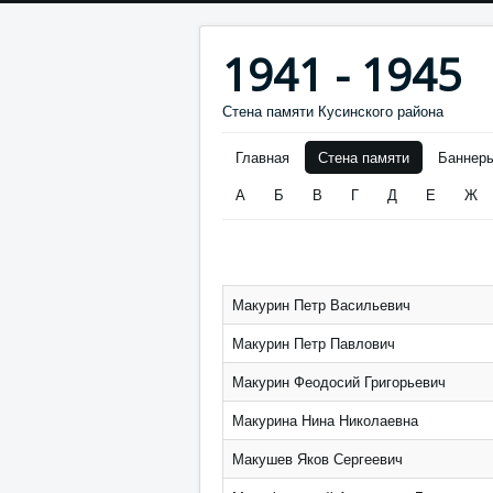
1941 - 1945
Стена памяти Кусинского района
Главная
Стена памяти
Баннер
А
Б
В
Г
Д
Е
Ж
Макурин Петр Васильевич
Макурин Петр Павлович
Макурин Феодосий Григорьевич
Макурина Нина Николаевна
Макушев Яков Сергеевич