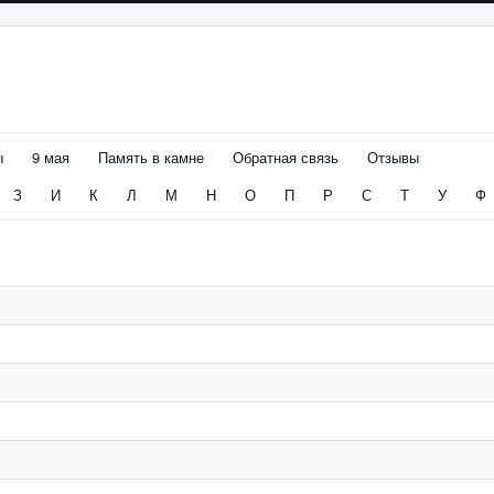
ы
9 мая
Память в камне
Обратная связь
Отзывы
З
И
К
Л
М
Н
О
П
Р
С
Т
У
Ф