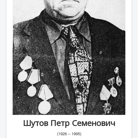
А
Б
В
Г
Д
Е
Ж
З
И
К
Л
М
Шутов Петр Семенович
Н
(1926 – 1995)