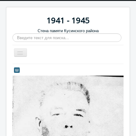
1941 - 1945
Стена памяти Кусинского района
Искать...
Включить/
выключить
навигацию
Главная
Ш
Стена памяти
Баннеры
9 мая
Память в камне
Обратная связь
Отзывы