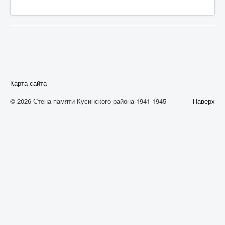
А
Б
В
Г
Д
Карта сайта
Е
© 2026 Стена памяти Кусинского района 1941-1945
Наверх
Ж
З
И
К
Л
М
Н