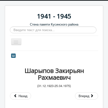
1941 - 1945
Стена памяти Кусинского района
Искать...
Включить/
выключить
навигацию
Главная
Ш
Стена памяти
Шарыпов Закирьян
Баннеры
Рахмаевич
9 мая
(31.12.1923-25.04.1975)
Память в камне
Обратная связь
Назад
Вперед
Отзывы