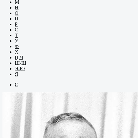
М
Н
О
П
Р
С
Т
У
Ф
Х
Ц-Ч
Ш-Щ
Э-Ю
Я
С