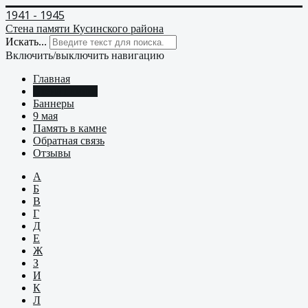
1941 - 1945
Стена памяти Кусинского района
Искать...
Включить/выключить навигацию
Главная
Стена памяти
Баннеры
9 мая
Память в камне
Обратная связь
Отзывы
А
Б
В
Г
Д
Е
Ж
З
И
К
Л