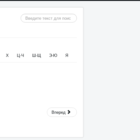
Искать...
Х
Ц-Ч
Ш-Щ
Э-Ю
Я
Вперед