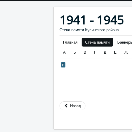
1941 - 1945
Стена памяти Кусинского района
Главная
Стена памяти
Баннер
А
Б
В
Г
Д
Е
Ж
Р
Назад