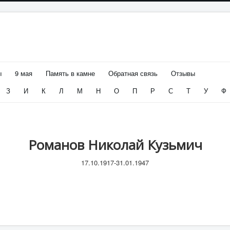
ы
9 мая
Память в камне
Обратная связь
Отзывы
З
И
К
Л
М
Н
О
П
Р
С
Т
У
Ф
Романов Николай Кузьмич
17.10.1917-31.01.1947