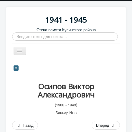
1941 - 1945
Стена памяти Кусинского района
Искать...
Включить/
выключить
навигацию
Главная
О
Стена памяти
Осипов Виктор
Баннеры
Александрович
9 мая
(1908 - 1943)
Память в камне
Баннер №
3
Обратная связь
Назад
Вперед
Отзывы