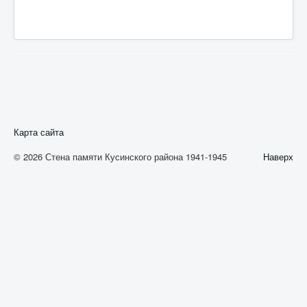
А
Б
В
Г
Д
Е
Карта сайта
Ж
© 2026 Стена памяти Кусинского района 1941-1945
Наверх
З
И
К
Л
М
Н