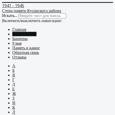
1941 - 1945
Стена памяти Кусинского района
Искать...
Включить/выключить навигацию
Главная
Стена памяти
Баннеры
9 мая
Память в камне
Обратная связь
Отзывы
А
Б
В
Г
Д
Е
Ж
З
И
К
Л