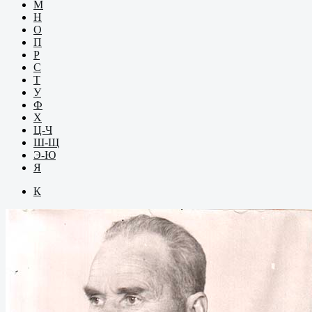
М
Н
О
П
Р
С
Т
У
Ф
Х
Ц-Ч
Ш-Щ
Э-Ю
Я
К