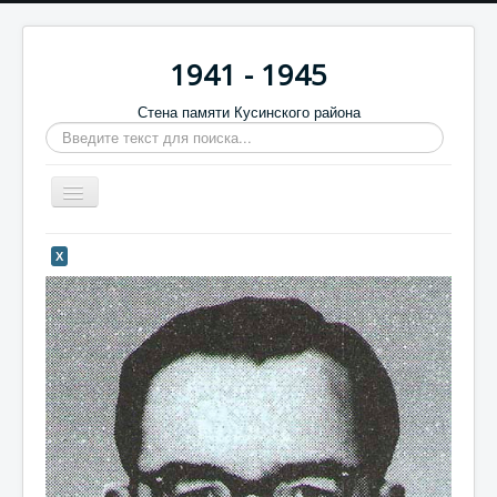
1941 - 1945
Стена памяти Кусинского района
Искать...
Включить/
выключить
навигацию
Главная
Х
Стена памяти
Баннеры
9 мая
Память в камне
Обратная связь
Отзывы