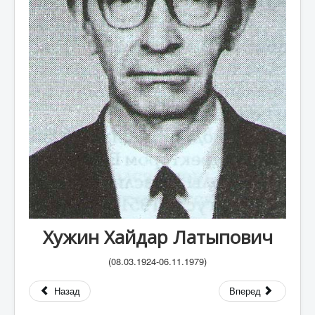
А
Б
В
Г
Д
Е
Ж
З
И
К
Хужин Хайдар Латыпович
Л
(08.03.1924-06.11.1979)
М
Назад
Вперед
Н